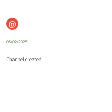
@
@AvvisiFlashSantaDomenicaVittoria
05/02/2025
Channel created
Channel created