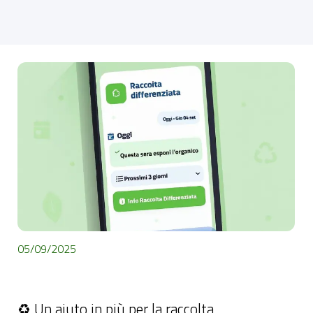
05/09/2025
♻️ - Un aiuto in più per la raccolta differenziata! Abbiamo
migliorato il box informativo dedicato nella home page dell’...
♻️ Un aiuto in più per la raccolta