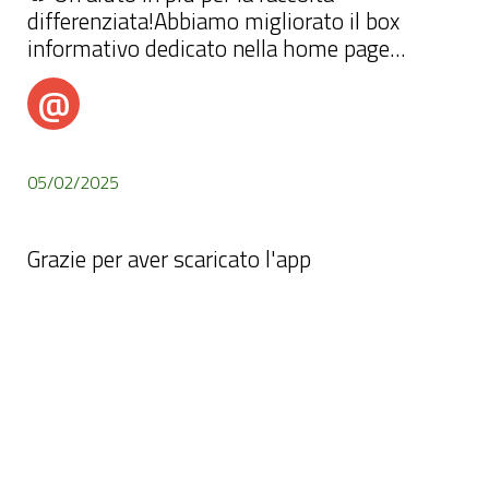
differenziata!Abbiamo migliorato il box
informativo dedicato nella home page
dell’app:✔️ A colpo d’occhio scopri quale
@
frazione esporre per l’indomani🌱 La mattina
@AvvisiFlashSantaDomenicaVittoria
(e nei giorni senza raccolta) eco-consigli utili
📅 Vista dei prossimi 3 giorni per
organizzarsi meglio🔗
05/02/2025
Grazie per aver scaricato l'app
Grazie per aver scaricato l'app